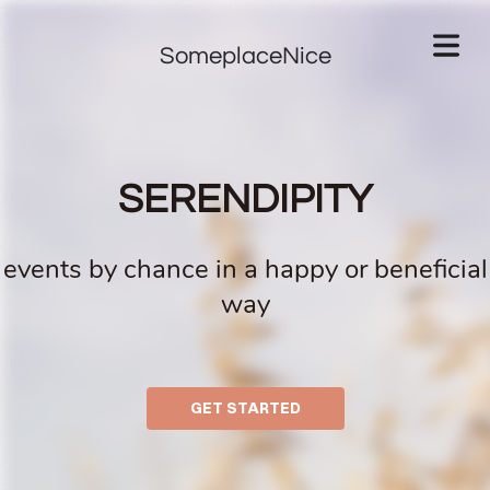
SomeplaceNice
SERENDIPITY
events by chance in a happy or beneficial
way
GET STARTED
OME